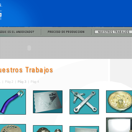
1
|
Pág 2
|
Pág 3
|
Pág 4