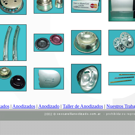
zados
|
Anodizados
|
Anodizado
|
Taller de Anodizados
|
Nuestros Traba